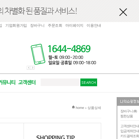
입
기업회원가입
장바구니
주문조회
마이페이지
이용안내
현재 위치
home
상품상세
>
장바구니 (
0
)
찜한상품
고객센터안
입금계좌안
카드결제조