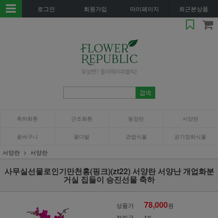
로그인
회원가입
마이페이지
최근본상품
축하화환
근조화환
동양란
서양란
꽃바구니
꽃다발
관엽식물
공기정화식물
서양란
서양란
사무실선물로인기만천홍(핑크)(zt22) 서양란 서양난 개업화분
거실 집들이 승진선물 축하
78,000
상품가
원
적립금
1%