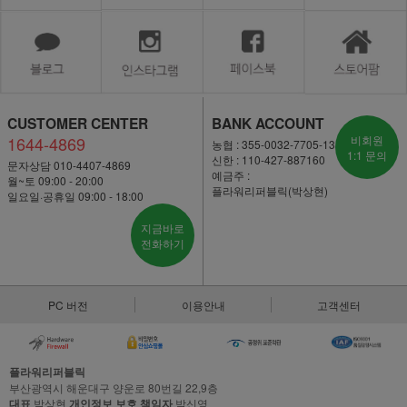
CUSTOMER CENTER
BANK ACCOUNT
1644-4869
비회원
농협 : 355-0032-7705-13
1:1 문의
신한 : 110-427-887160
문자상담 010-4407-4869
예금주 :
월~토 09:00 - 20:00
플라워리퍼블릭(박상현)
일요일·공휴일 09:00 - 18:00
지금바로
전화하기
PC 버전
이용안내
고객센터
플라워리퍼블릭
부산광역시 해운대구 양운로 80번길 22,9층
대표
박상현
개인정보 보호 책임자
박신영