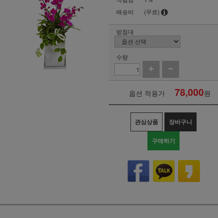
배송비
(무료)
받침대
수량
78,000
옵션 적용가
원
관심상품
장바구니
구매하기