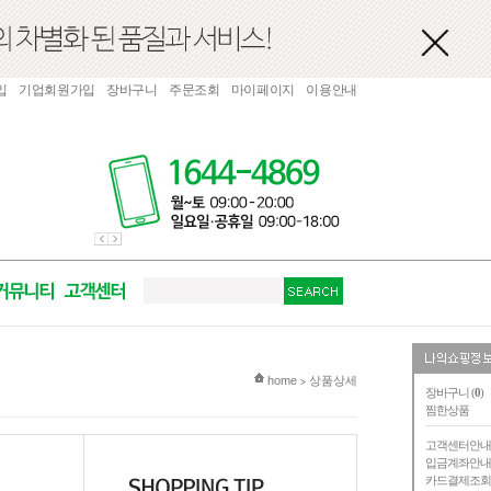
입
기업회원가입
장바구니
주문조회
마이페이지
이용안내
현재 위치
home
상품상세
>
장바구니 (
0
)
찜한상품
고객센터안
입금계좌안
카드결제조