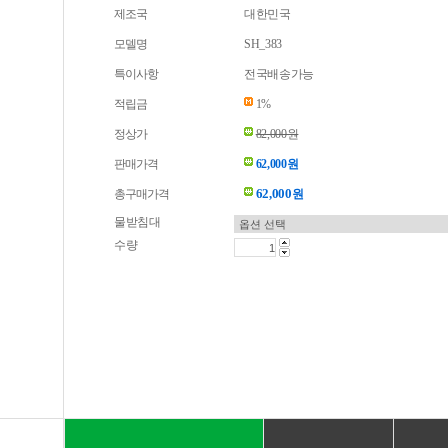
제조국
대한민국
모델명
SH_383
특이사항
전국배송가능
적립금
1%
정상가
82,000원
판매가격
62,000원
62,000
총구매가격
원
물받침대
수량