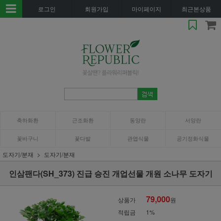
로그인
회원가입
마이페이지
최근본상품
축하화환
근조화환
동양란
서양란
꽃바구니
꽃다발
관엽식물
공기정화식물
도자기/분재
도자기/분재
인삼팬다(SH_373) 진급 승진 개업선물 개원 소나무 도자기
79,000
상품가
원
적립금
1%