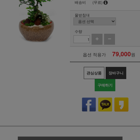
배송비
(무료)
물받침대
수량
79,000
옵션 적용가
원
관심상품
장바구니
구매하기