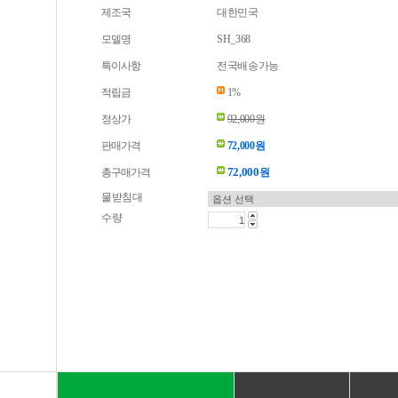
제조국
대한민국
모델명
SH_368
특이사항
전국배송가능
적립금
1%
정상가
92,000원
판매가격
72,000원
72,000
총구매가격
원
물받침대
수량