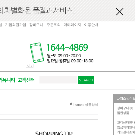
입
기업회원가입
장바구니
주문조회
마이페이지
이용안내
현재 위치
home
상품상세
>
장바구니 (
0
)
찜한상품
고객센터안
입금계좌안
카드결제조