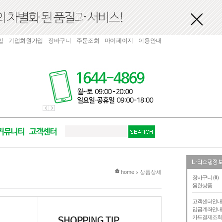
입
기업회원가입
장바구니
주문조회
마이페이지
이용안내
현재 위치
home
상품상세
>
장바구니 (
0
)
찜한상품
고객센터안
입금계좌안
카드결제조