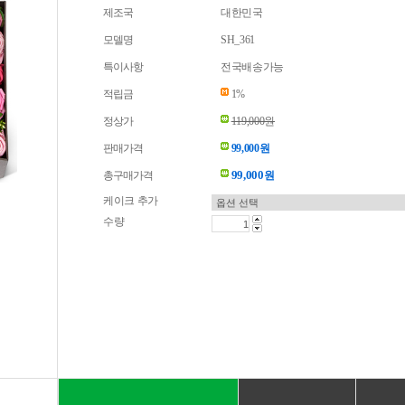
제조국
대한민국
모델명
SH_361
특이사항
전국배송가능
적립금
1%
정상가
119,000원
판매가격
99,000원
99,000
총구매가격
원
케이크 추가
수량