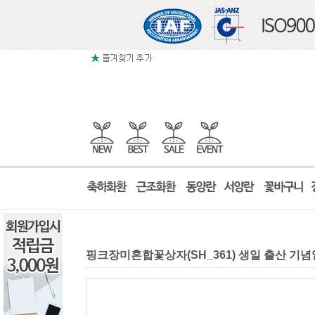
핑크장미혼합꽃상자(SH_361) 생일 출산 기