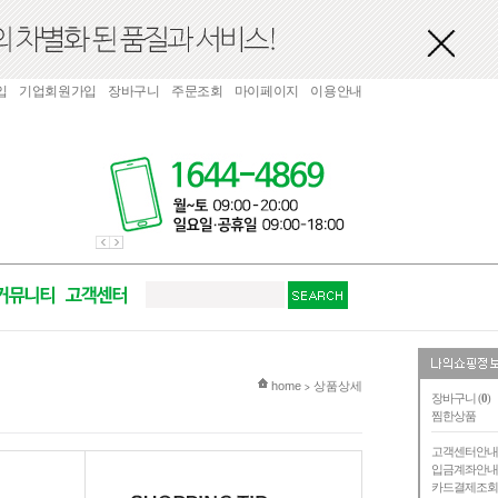
입
기업회원가입
장바구니
주문조회
마이페이지
이용안내
현재 위치
home
상품상세
>
장바구니 (
0
)
찜한상품
고객센터안
입금계좌안
카드결제조