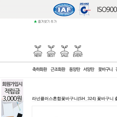
라넌큘러스혼합꽃바구니(SH_324) 꽃바구니