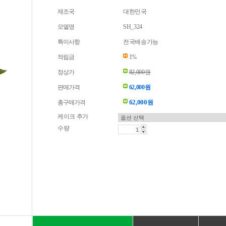
제조국
대한민국
모델명
SH_324
특이사항
전국배송가능
적립금
1%
정상가
82,000원
판매가격
62,000원
62,000
총구매가격
원
케이크 추가
수량