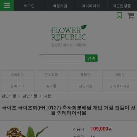
로그인
회원가입
마이페이지
최근본상품
축하화환
근조화환
동양란
서양란
꽃바구니
꽃다발
관엽식물
공기정화식물
관엽식물
관엽식물
대형
극락조 극락조화(FR_0127) 축하화분배달 개업 거실 집들이 선
물 인테리어식물
109,000
상품가
원
적립금
1%