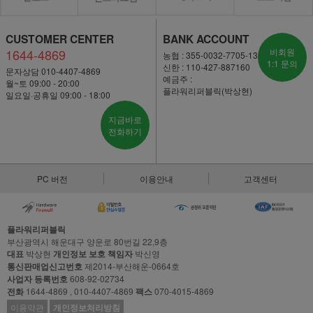
CUSTOMER CENTER
BANK ACCOUNT
1644-4869
비회원
농협 : 355-0032-7705-13
1:1 문의
신한 : 110-427-887160
문자상담 010-4407-4869
예금주 :
월~토 09:00 - 20:00
플라워리퍼블릭(박상현)
일요일·공휴일 09:00 - 18:00
지금바로
전화하기
PC 버전
이용안내
고객센터
플라워리퍼블릭
부산광역시 해운대구 양운로 80번길 22,9층
대표
박상현
개인정보 보호 책임자
박신영
통신판매업신고번호
제2014-부산해운-0664호
사업자 등록번호
608-92-02734
전화
1644-4869 , 010-4407-4869
팩스
070-4015-4869
이용약관
개인정보처리방침