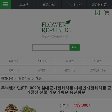
로그인
회원가입
마이페이지
최근본상품
축하화환
근조화환
동양란
서양란
꽃바구니
꽃다발
관엽식물
공기정화식물
관엽식물
관엽식물
대형
무늬벤자민(FR_0029) 실내공기정화식물 미세먼지정화식물 공
기청정 선물 키우기쉬운 승진화분
139,000
상품가
원
적립금
1%