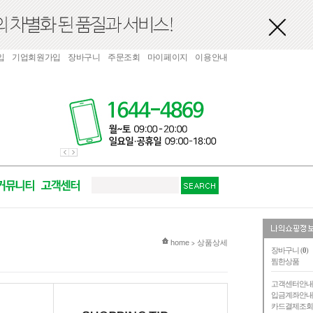
입
기업회원가입
장바구니
주문조회
마이페이지
이용안내
현재 위치
home
상품상세
>
장바구니 (
0
)
찜한상품
고객센터안
입금계좌안
카드결제조