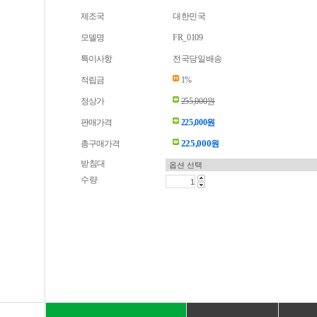
제조국
대한민국
모델명
FR_0109
특이사항
전국당일배송
적립금
1%
정상가
255,000원
판매가격
225,000원
225,000
총구매가격
원
받침대
수량