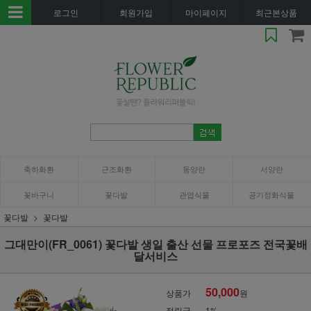
로그인
회원가입
마이페이지
최근본상품
축하화환
근조화환
동양란
서양란
꽃바구니
꽃다발
관엽식물
공기정화식물
꽃다발
꽃다발
그대만이(FR_0061) 꽃다발 생일 출산 선물 프로포즈 전국꽃배
달서비스
50,000
상품가
원
적립금
1%