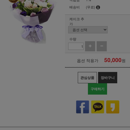
배송비
(무료)
케이크 추
가
수량
50,000
옵션 적용가
원
관심상품
장바구니
구매하기