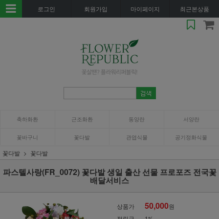
로그인
회원가입
마이페이지
최근본상품
축하화환
근조화환
동양란
서양란
꽃바구니
꽃다발
관엽식물
공기정화식물
꽃다발
꽃다발
파스텔사랑(FR_0072) 꽃다발 생일 출산 선물 프로포즈 전국꽃
배달서비스
50,000
상품가
원
적립금
1%