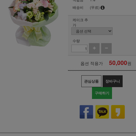
배송비
(무료)
케이크 추
가
수량
50,000
옵션 적용가
원
관심상품
장바구니
구매하기