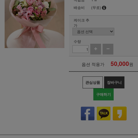
배송비
(무료)
케이크 추
가
수량
50,000
옵션 적용가
원
관심상품
장바구니
구매하기