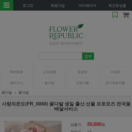
로그인
회원가입
마이페이지
최근본상품
축하화환
근조화환
동양란
서양란
꽃바구니
꽃다발
관엽식물
공기정화식물
꽃다발
꽃다발
사랑의온도(FR_0068) 꽃다발 생일 출산 선물 프로포즈 전국꽃
배달서비스
50,000
상품가
원
적립금
1%