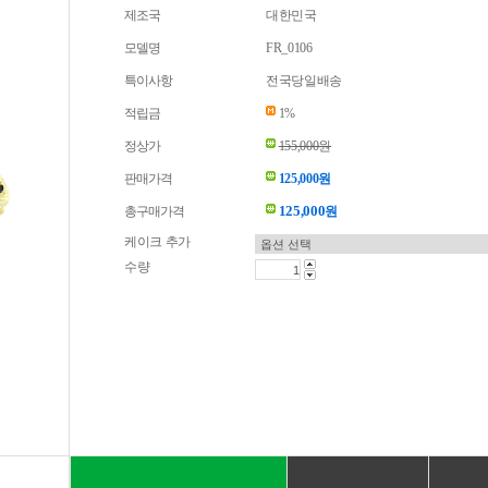
제조국
대한민국
모델명
FR_0106
특이사항
전국당일배송
적립금
1%
정상가
155,000원
판매가격
125,000원
125,000
총구매가격
원
케이크 추가
수량