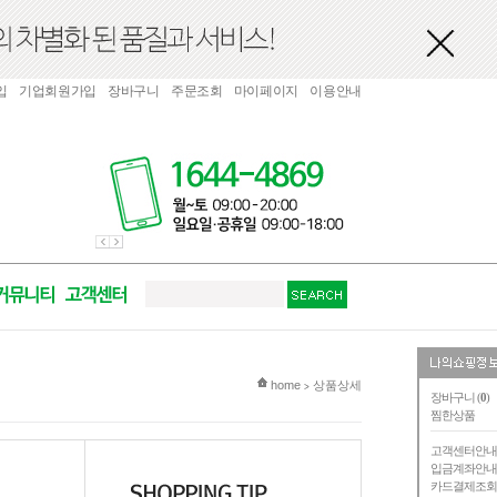
입
기업회원가입
장바구니
주문조회
마이페이지
이용안내
현재 위치
home
상품상세
>
장바구니 (
0
)
찜한상품
고객센터안
입금계좌안
카드결제조