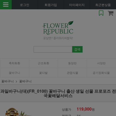
로그인
회원가입
마이페이지
최근본상품
축하화환
근조화환
동양란
서양란
꽃바구니
꽃다발
관엽식물
공기정화식물
꽃바구니
꽃바구니
과일바구니(대)(FR_0100) 꽃바구니 출산 생일 선물 프로포즈 전
국꽃배달서비스
119,000
상품가
원
적립금
1%