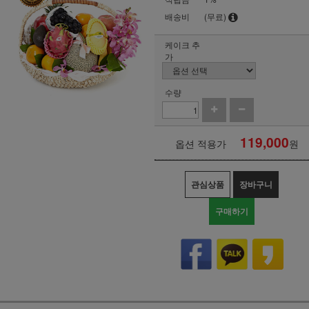
배송비
(무료)
케이크 추
가
수량
119,000
옵션 적용가
원
관심상품
장바구니
구매하기