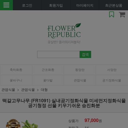
로그인
회원가입
마이페이지
최근본상품
축하화환
근조화환
동양란
서양란
꽃바구니
꽃다발
관엽식물
공기정화식물
관엽식물
관엽식물
대형
떡갈고무나무 (FR1091) 실내공기정화식물 미세먼지정화식물
공기청정 선물 키우기쉬운 승진화분
97,000
상품가
원
적립금
1%