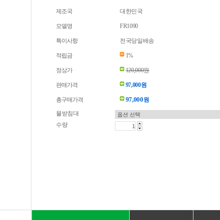
제조국
대한민국
모델명
FR1090
특이사항
전국당일배송
적립금
1%
정상가
120,000원
판매가격
97,000원
97,000
총구매가격
원
물받침대
수량