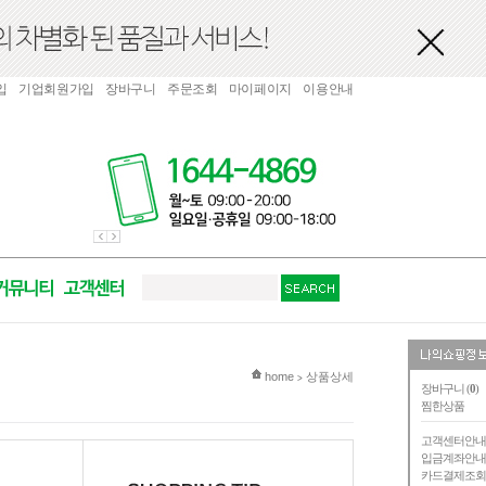
입
기업회원가입
장바구니
주문조회
마이페이지
이용안내
현재 위치
home
상품상세
>
장바구니 (
0
)
찜한상품
고객센터안
입금계좌안
카드결제조