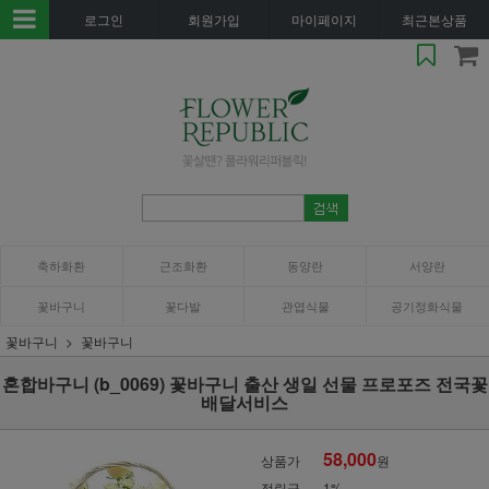
로그인
회원가입
마이페이지
최근본상품
축하화환
근조화환
동양란
서양란
꽃바구니
꽃다발
관엽식물
공기정화식물
꽃바구니
꽃바구니
혼합바구니 (b_0069) 꽃바구니 출산 생일 선물 프로포즈 전국꽃
배달서비스
58,000
상품가
원
적립금
1%