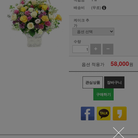
배송비
(무료)
케이크 추
가
수량
58,000
옵션 적용가
원
관심상품
장바구니
구매하기