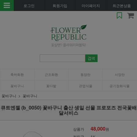
로그인
회원가입
마이페이지
최근본상품
축하화환
근조화환
동양란
서양란
꽃바구니
꽃다발
관엽식물
공기정화식물
꽃바구니
꽃바구니
큐트엔젤 (b_0050) 꽃바구니 출산 생일 선물 프로포즈 전국꽃배
달서비스
48,000
상품가
원
적립금
1%