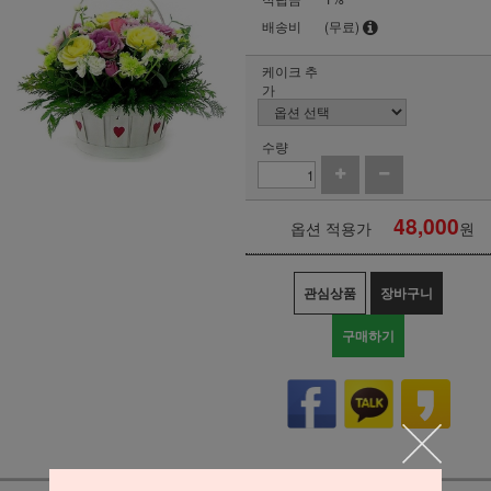
배송비
(무료)
케이크 추
가
수량
48,000
옵션 적용가
원
관심상품
장바구니
구매하기