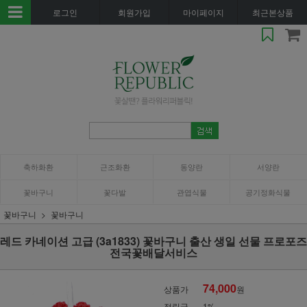
로그인
회원가입
마이페이지
최근본상품
축하화환
근조화환
동양란
서양란
꽃바구니
꽃다발
관엽식물
공기정화식물
꽃바구니
꽃바구니
레드 카네이션 고급 (3a1833) 꽃바구니 출산 생일 선물 프로포즈
전국꽃배달서비스
74,000
상품가
원
적립금
1%