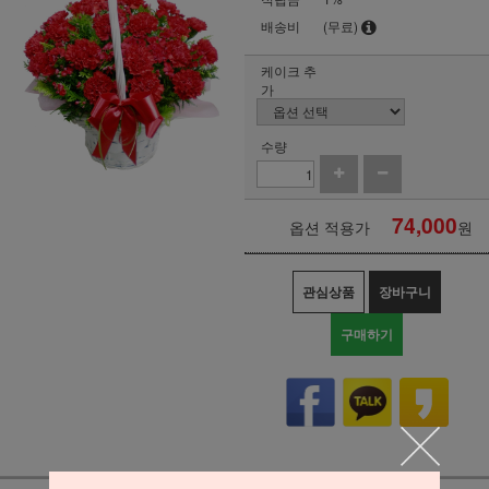
배송비
(무료)
케이크 추
가
수량
74,000
옵션 적용가
원
관심상품
장바구니
구매하기