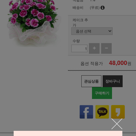
배송비
(무료)
케이크 추
가
수량
48,000
옵션 적용가
원
관심상품
장바구니
구매하기