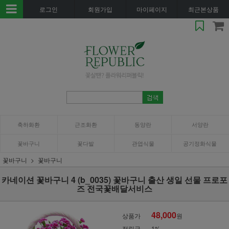
로그인
회원가입
마이페이지
최근본상품
축하화환
근조화환
동양란
서양란
꽃바구니
꽃다발
관엽식물
공기정화식물
꽃바구니
꽃바구니
카네이션 꽃바구니 4 (b_0035) 꽃바구니 출산 생일 선물 프로포
즈 전국꽃배달서비스
48,000
상품가
원
적립금
1%