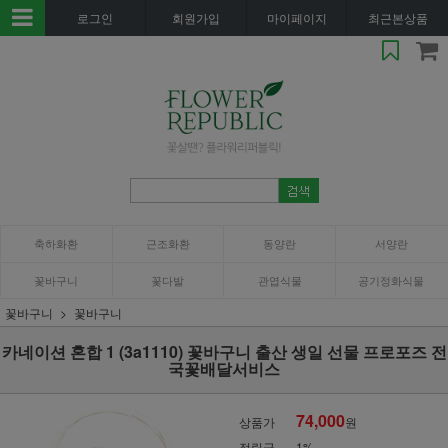
로그인
회원가입
마이페이지
최근본상품
축하화환
근조화환
동양란
서양란
꽃바구니
꽃다발
관엽식물
공기정화식물
꽃바구니
꽃바구니
카네이션 혼합 1 (3a1110) 꽃바구니 출산 생일 선물 프로포즈 전
국꽃배달서비스
74,000
상품가
원
적립금
1%