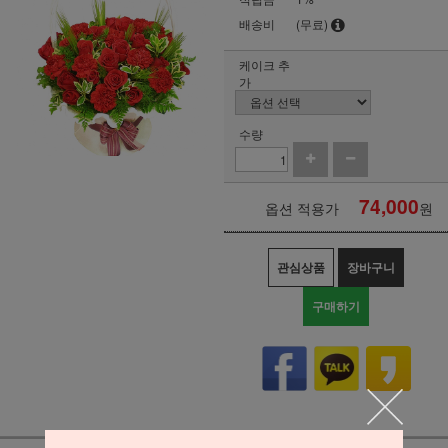
배송비
(무료)
케이크 추
가
수량
74,000
옵션 적용가
원
관심상품
장바구니
구매하기