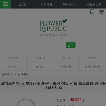
로그인
회원가입
마이페이지
최근본상품
축하화환
근조화환
동양란
서양란
꽃바구니
꽃다발
관엽식물
공기정화식물
꽃바구니
꽃바구니
쁘띠오렌지 (b_0039) 꽃바구니 출산 생일 선물 프로포즈 전국꽃
배달서비스
48,000
상품가
원
적립금
1%