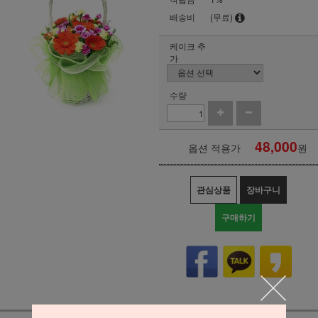
배송비
(무료)
케이크 추
가
수량
48,000
옵션 적용가
원
관심상품
장바구니
구매하기