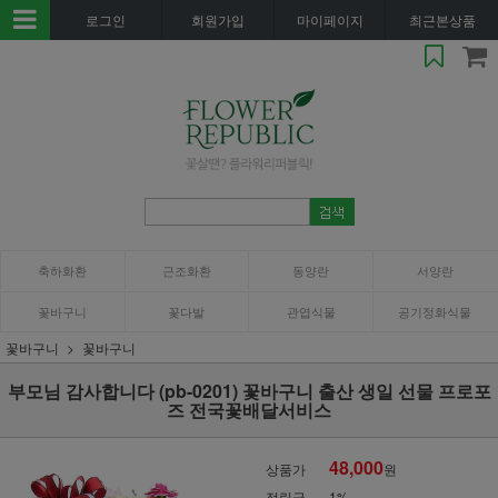
로그인
회원가입
마이페이지
최근본상품
축하화환
근조화환
동양란
서양란
꽃바구니
꽃다발
관엽식물
공기정화식물
꽃바구니
꽃바구니
부모님 감사합니다 (pb-0201) 꽃바구니 출산 생일 선물 프로포
즈 전국꽃배달서비스
48,000
상품가
원
적립금
1%