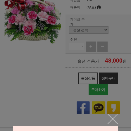
배송비
(무료)
케이크 추
가
수량
48,000
옵션 적용가
원
관심상품
장바구니
구매하기