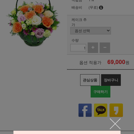
배송비
(무료)
케이크 추
가
수량
69,000
옵션 적용가
원
관심상품
장바구니
구매하기