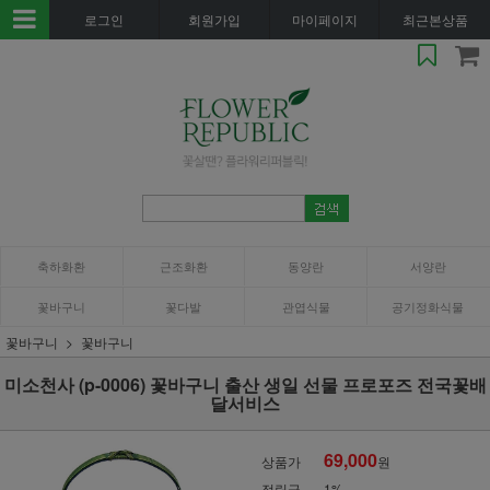
로그인
회원가입
마이페이지
최근본상품
축하화환
근조화환
동양란
서양란
꽃바구니
꽃다발
관엽식물
공기정화식물
꽃바구니
꽃바구니
미소천사 (p-0006) 꽃바구니 출산 생일 선물 프로포즈 전국꽃배
달서비스
69,000
상품가
원
적립금
1%