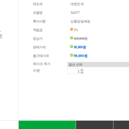
제조국
대한민국
모델명
3a1677
특이사항
상품당일배송
적립금
1%
정상가
100,000원
판매가격
90,000원
90,000
총구매가격
원
케이크 추가
수량