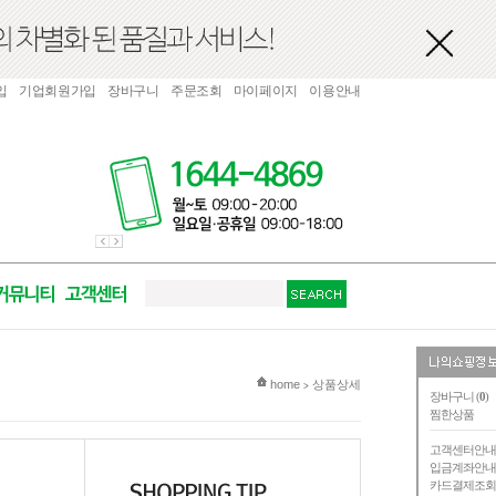
입
기업회원가입
장바구니
주문조회
마이페이지
이용안내
현재 위치
home
상품상세
>
장바구니 (
0
)
찜한상품
고객센터안
입금계좌안
카드결제조