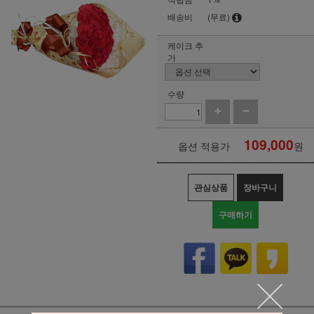
배송비
(무료)
케이크 추
가
수량
109,000
옵션 적용가
원
관심상품
장바구니
구매하기