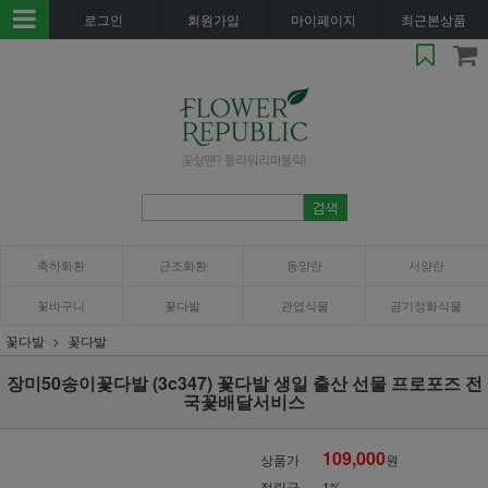
로그인
회원가입
마이페이지
최근본상품
축하화환
근조화환
동양란
서양란
꽃바구니
꽃다발
관엽식물
공기정화식물
꽃다발
꽃다발
장미50송이꽃다발 (3c347) 꽃다발 생일 출산 선물 프로포즈 전
국꽃배달서비스
109,000
상품가
원
적립금
1%