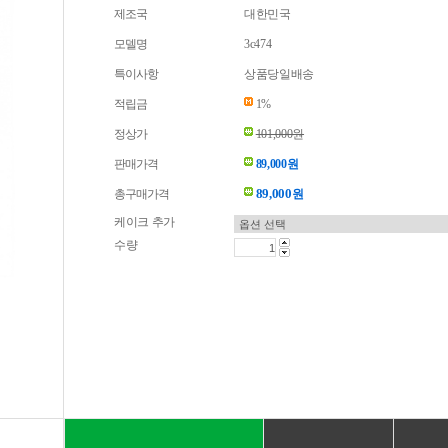
제조국
대한민국
모델명
3c474
특이사항
상품당일배송
적립금
1%
정상가
101,000원
판매가격
89,000원
89,000
총구매가격
원
케이크 추가
수량