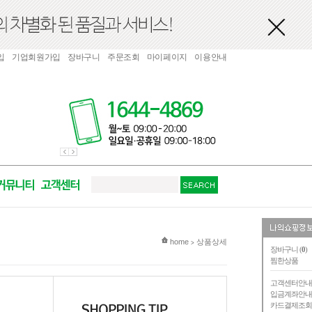
입
기업회원가입
장바구니
주문조회
마이페이지
이용안내
현재 위치
home
상품상세
>
장바구니 (
0
)
찜한상품
고객센터안
입금계좌안
카드결제조