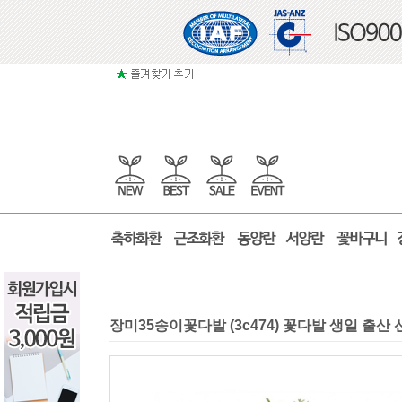
장미35송이꽃다발 (3c474) 꽃다발 생일 출