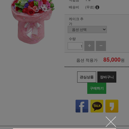
배송비
(무료)
케이크 추
가
수량
85,000
옵션 적용가
원
관심상품
장바구니
구매하기