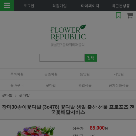
로그인
회원가입
마이페이지
최근본상품
축하화환
근조화환
동양란
서양란
꽃바구니
꽃다발
관엽식물
공기정화식물
꽃다발
꽃다발
장미30송이꽃다발 (3c478) 꽃다발 생일 출산 선물 프로포즈 전
국꽃배달서비스
85,000
상품가
원
적립금
1%