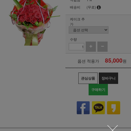
배송비
(무료)
케이크 추
가
수량
85,000
옵션 적용가
원
관심상품
장바구니
구매하기