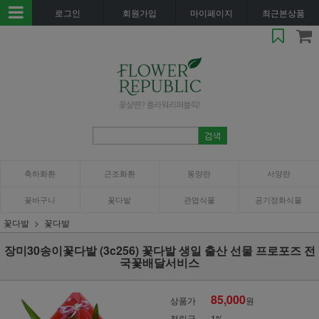
로그인
회원가입
마이페이지
최근본상품
축하화환
근조화환
동양란
서양란
꽃바구니
꽃다발
관엽식물
공기정화식물
꽃다발
꽃다발
장미30송이꽃다발 (3c256) 꽃다발 생일 출산 선물 프로포즈 전
국꽃배달서비스
85,000
상품가
원
적립금
1%