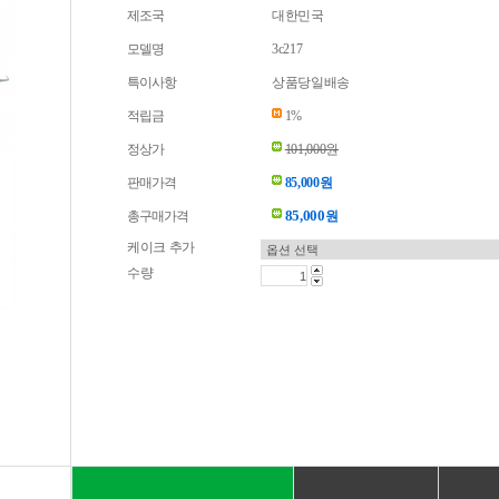
제조국
대한민국
모델명
3c217
특이사항
상품당일배송
적립금
1%
정상가
101,000원
판매가격
85,000원
85,000
총구매가격
원
케이크 추가
수량