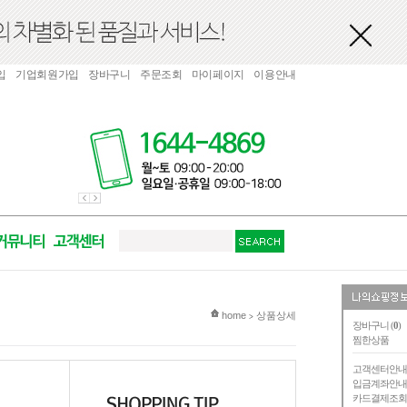
입
기업회원가입
장바구니
주문조회
마이페이지
이용안내
현재 위치
home
상품상세
>
장바구니 (
0
)
찜한상품
고객센터안
입금계좌안
카드결제조