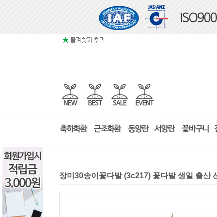
장미30송이꽃다발 (3c217) 꽃다발 생일 출