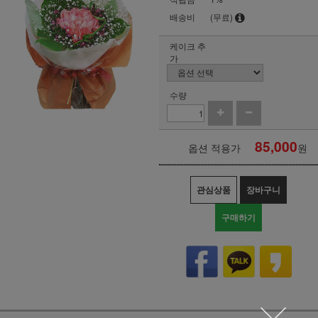
배송비
(무료)
케이크 추
가
수량
85,000
옵션 적용가
원
관심상품
장바구니
구매하기