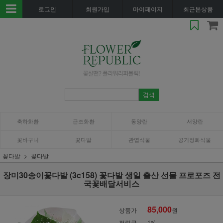
로그인
회원가입
마이페이지
최근본상품
축하화환
근조화환
동양란
서양란
꽃바구니
꽃다발
관엽식물
공기정화식물
꽃다발
꽃다발
장미30송이꽃다발 (3c158) 꽃다발 생일 출산 선물 프로포즈 전
국꽃배달서비스
85,000
상품가
원
적립금
1%