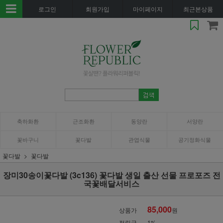
로그인
회원가입
마이페이지
최근본상품
축하화환
근조화환
동양란
서양란
꽃바구니
꽃다발
관엽식물
공기정화식물
꽃다발
꽃다발
장미30송이꽃다발 (3c136) 꽃다발 생일 출산 선물 프로포즈 전
국꽃배달서비스
85,000
상품가
원
적립금
1%