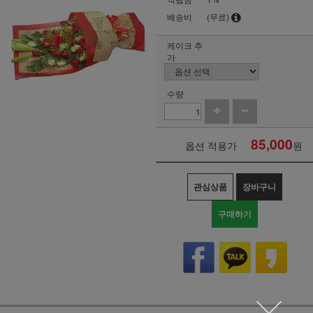
배송비
(무료)
케이크 추
가
수량
85,000
옵션 적용가
원
관심상품
장바구니
구매하기