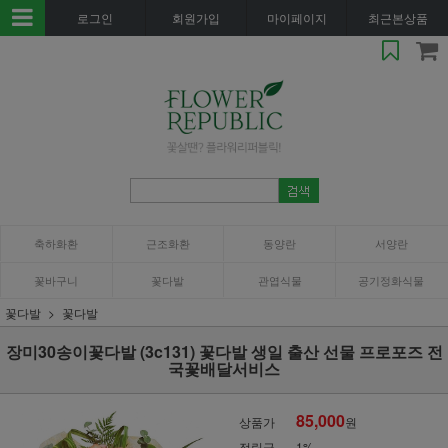
로그인
회원가입
마이페이지
최근본상품
축하화환
근조화환
동양란
서양란
꽃바구니
꽃다발
관엽식물
공기정화식물
꽃다발
꽃다발
장미30송이꽃다발 (3c131) 꽃다발 생일 출산 선물 프로포즈 전
국꽃배달서비스
85,000
상품가
원
적립금
1%