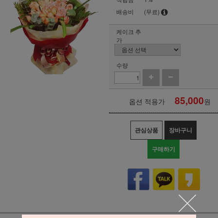
배송비
(무료)
케이크 추
가
수량
85,000
옵션 적용가
원
관심상품
장바구니
구매하기