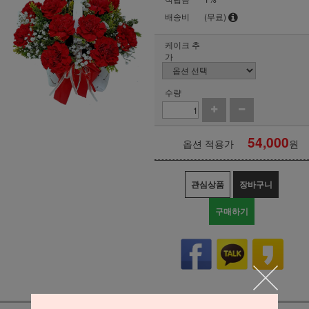
배송비
(무료)
케이크 추
가
수량
54,000
옵션 적용가
원
관심상품
장바구니
구매하기