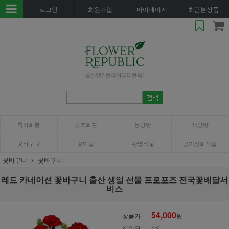
로그인
회원가입
마이페이지
최근본상품
축하화환
근조화환
동양란
서양란
꽃바구니
꽃다발
관엽식물
공기정화식물
꽃바구니
꽃바구니
레드 카네이션 꽃바구니 출산 생일 선물 프로포즈 전국꽃배달서
비스
54,000
상품가
원
적립금
1%