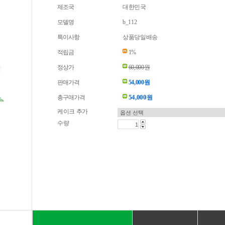
제조국
대한민국
모델명
b_112
특이사항
상품당일배송
적립금
1%
정상가
60,000원
판매가격
54,000원
54,000
총구매가격
원
케이크 추가
수량