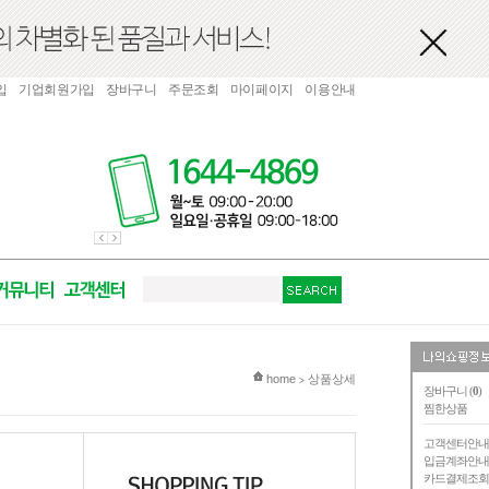
입
기업회원가입
장바구니
주문조회
마이페이지
이용안내
현재 위치
home
상품상세
>
장바구니 (
0
)
찜한상품
고객센터안
입금계좌안
카드결제조