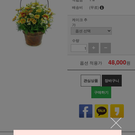
배송비
(무료)
케이크 추
가
수량
48,000
옵션 적용가
원
관심상품
장바구니
구매하기