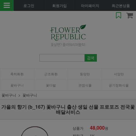
로그인
회원가입
마이페이지
최근본상품
축하화환
근조화환
동양란
서양란
꽃바구니
꽃다발
관엽식물
공기정화식물
꽃바구니
꽃바구니
가을의 향기 (b_167) 꽃바구니 출산 생일 선물 프로포즈 전국꽃
배달서비스
48,000
상품가
원
적립금
1%