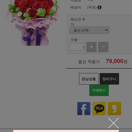
배송비
(무료)
케이크 추
가
수량
79,000
옵션 적용가
원
관심상품
장바구니
구매하기