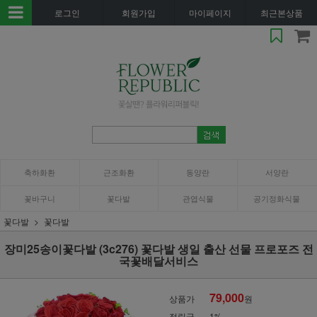
로그인
회원가입
마이페이지
최근본상품
축하화환
근조화환
동양란
서양란
꽃바구니
꽃다발
관엽식물
공기정화식물
꽃다발
꽃다발
장미25송이꽃다발 (3c276) 꽃다발 생일 출산 선물 프로포즈 전
국꽃배달서비스
79,000
상품가
원
적립금
1%