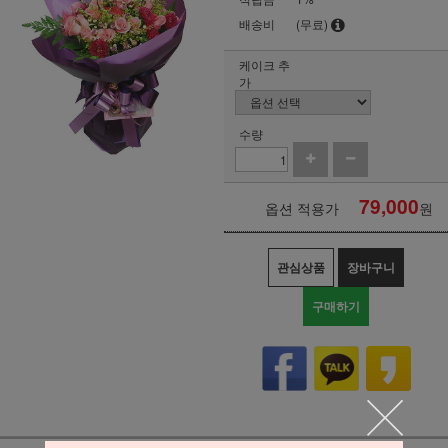
배송비
(무료)
케이크 추
가
수량
79,000
옵션 적용가
원
관심상품
장바구니
구매하기