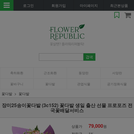
로그인
회원가입
마이페이지
최근본상품
축하화환
근조화환
동양란
서양란
꽃바구니
꽃다발
관엽식물
공기정화식물
꽃다발
꽃다발
장미25송이꽃다발 (3c152) 꽃다발 생일 출산 선물 프로포즈 전
국꽃배달서비스
79,000
상품가
원
적립금
1%