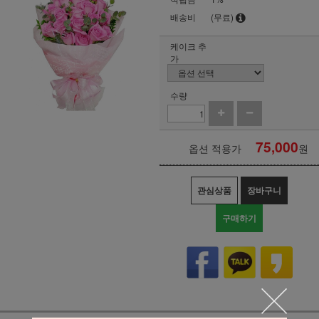
배송비
(무료)
케이크 추
가
수량
75,000
옵션 적용가
원
관심상품
장바구니
구매하기