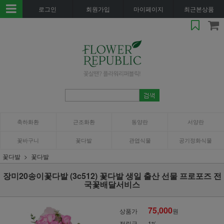
로그인
회원가입
마이페이지
최근본상품
축하화환
근조화환
동양란
서양란
꽃바구니
꽃다발
관엽식물
공기정화식물
꽃다발
꽃다발
장미20송이꽃다발 (3c512) 꽃다발 생일 출산 선물 프로포즈 전
국꽃배달서비스
75,000
상품가
원
적립금
1%