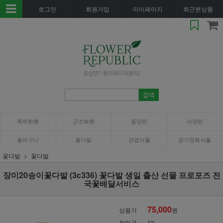
로그인
회원가입
마이페이지
최근본상품
축하화환
근조화환
동양란
서양란
꽃바구니
꽃다발
관엽식물
공기정화식물
꽃다발
꽃다발
장미20송이꽃다발 (3c336) 꽃다발 생일 출산 선물 프로포즈 전
국꽃배달서비스
75,000
상품가
원
적립금
1%