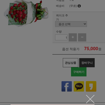
배송비
(무료)
케이크 추
가
수량
75,000
옵션 적용가
원
관심상품
장바구니
구매하기