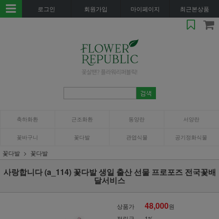
로그인
회원가입
마이페이지
최근본상품
축하화환
근조화환
동양란
서양란
꽃바구니
꽃다발
관엽식물
공기정화식물
꽃다발
꽃다발
사랑합니다 (a_114) 꽃다발 생일 출산 선물 프로포즈 전국꽃배
달서비스
48,000
상품가
원
적립금
1%