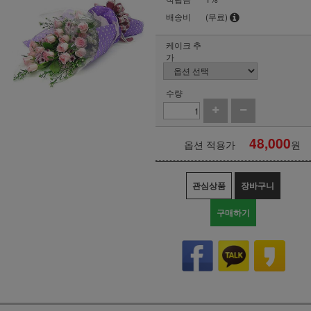
배송비
(무료)
케이크 추
가
수량
48,000
옵션 적용가
원
관심상품
장바구니
구매하기