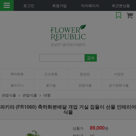
로그인
회원가입
마이페이지
최근본상품
축하화환
근조화환
동양란
서양란
꽃바구니
꽃다발
관엽식물
공기정화식물
관엽식물
관엽식물
대형
파키라 (FR1060) 축하화분배달 개업 거실 집들이 선물 인테리어
식물
89,000
상품가
원
적립금
1%