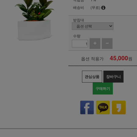
배송비
(무료)
받침대
수량
45,000
옵션 적용가
원
관심상품
장바구니
구매하기