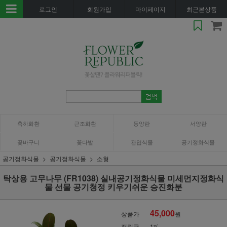
로그인
회원가입
마이페이지
최근본상품
축하화환
근조화환
동양란
서양란
꽃바구니
꽃다발
관엽식물
공기정화식물
공기정화식물
공기정화식물
소형
탁상용 고무나무 (FR1038) 실내공기정화식물 미세먼지정화식
물 선물 공기청정 키우기쉬운 승진화분
45,000
상품가
원
적립금
1%