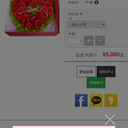
배송비
(무료)
케이크 추
가
수량
95,000
옵션 적용가
원
관심상품
장바구니
구매하기