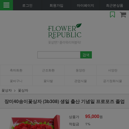
로그인
회원가입
마이페이지
최근본상품
축하화환
근조화환
동양란
서양란
꽃바구니
꽃다발
관엽식물
공기정화식물
꽃상자
꽃상자
장미40송이꽃상자 (3b308) 생일 출산 기념일 프로포즈 졸업
95,000
상품가
원
적립금
1%