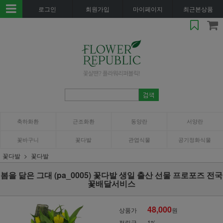
로그인
회원가입
마이페이지
최근본상품
축하화환
근조화환
동양란
서양란
꽃바구니
꽃다발
관엽식물
공기정화식물
꽃다발
꽃다발
봄을 닮은 그대 (pa_0005) 꽃다발 생일 출산 선물 프로포즈 전국
꽃배달서비스
48,000
상품가
원
적립금
1%