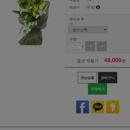
배송비
(무료)
케이크 추
가
수량
48,000
옵션 적용가
원
관심상품
장바구니
구매하기