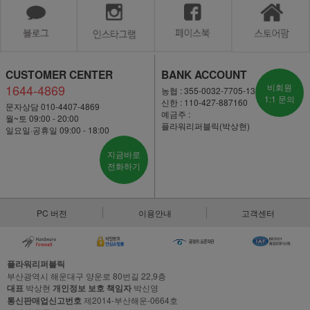
CUSTOMER CENTER
BANK ACCOUNT
1644-4869
비회원
농협 : 355-0032-7705-13
1:1 문의
신한 : 110-427-887160
문자상담 010-4407-4869
예금주 :
월~토 09:00 - 20:00
플라워리퍼블릭(박상현)
일요일·공휴일 09:00 - 18:00
지금바로
전화하기
PC 버전
이용안내
고객센터
플라워리퍼블릭
부산광역시 해운대구 양운로 80번길 22,9층
대표
박상현
개인정보 보호 책임자
박신영
통신판매업신고번호
제2014-부산해운-0664호