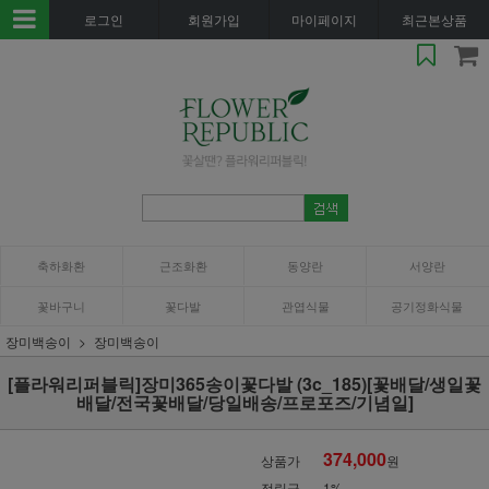
로그인
회원가입
마이페이지
최근본상품
축하화환
근조화환
동양란
서양란
꽃바구니
꽃다발
관엽식물
공기정화식물
장미백송이
장미백송이
[플라워리퍼블릭]장미365송이꽃다발 (3c_185)[꽃배달/생일꽃
배달/전국꽃배달/당일배송/프로포즈/기념일]
374,000
상품가
원
적립금
1%