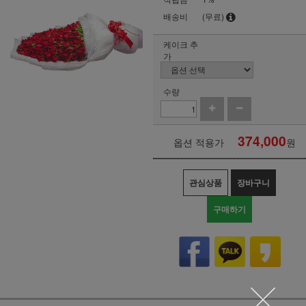
배송비
(무료)
케이크 추
가
수량
374,000
옵션 적용가
원
관심상품
장바구니
구매하기