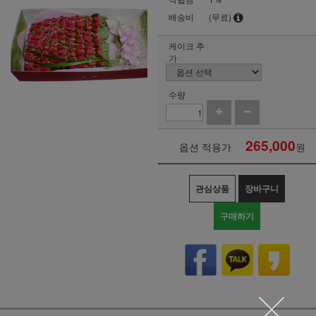
배송비
(무료)
케이크 추
가
수량
265,000
옵션 적용가
원
관심상품
장바구니
구매하기