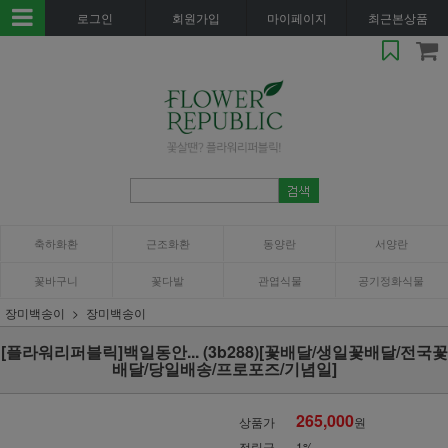
로그인
회원가입
마이페이지
최근본상품
축하화환
근조화환
동양란
서양란
꽃바구니
꽃다발
관엽식물
공기정화식물
장미백송이
장미백송이
[플라워리퍼블릭]백일동안... (3b288)[꽃배달/생일꽃배달/전국꽃
배달/당일배송/프로포즈/기념일]
265,000
상품가
원
적립금
1%