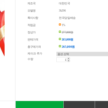
제조국
대한민국
모델명
3b296
특이사항
전국당일배송
적립금
1%
정상가
277,000원
판매가격
265,000원
265,000
총구매가격
원
케이크 추가
수량