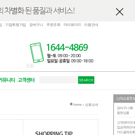
입
기업회원가입
장바구니
주문조회
마이페이지
이용안내
현재 위치
home
상품상세
>
장바구니 (
0
)
찜한상품
고객센터안
입금계좌안
카드결제조