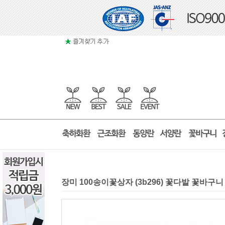
장미 100송이꽃상자 (3b296) 꽃다발 꽃바