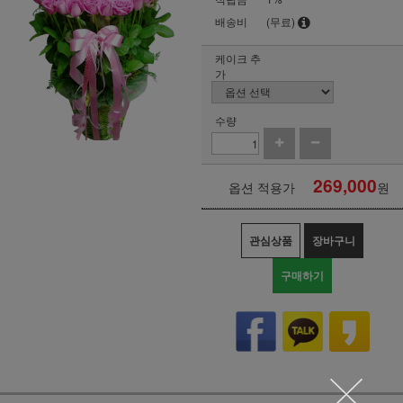
배송비
(무료)
케이크 추
가
수량
269,000
옵션 적용가
원
관심상품
장바구니
구매하기