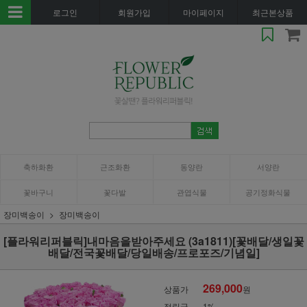
로그인
회원가입
마이페이지
최근본상품
축하화환
근조화환
동양란
서양란
꽃바구니
꽃다발
관엽식물
공기정화식물
장미백송이
장미백송이
[플라워리퍼블릭]내마음을받아주세요 (3a1811)[꽃배달/생일꽃
배달/전국꽃배달/당일배송/프로포즈/기념일]
269,000
상품가
원
적립금
1%